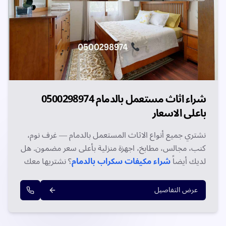
شراء اثاث مستعمل بالدمام 0500298974
باعلى الاسعار
نشتري جميع أنواع الاثاث المستعمل بالدمام — غرف نوم،
كنب، مجالس، مطابخ، اجهزة منزلية بأعلى سعر مضمون. هل
لديك أيضاً
شراء مكيفات سكراب بالدمام
؟ نشتريها معك
في نفس الزيارة. نقل مجاني، دفع فوري. اتصل الآن على
0500298974!
عرض التفاصيل