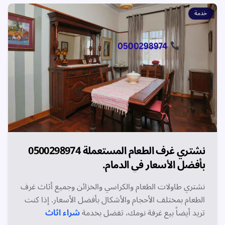
خدمة
نشتري غرف الطعام المستعملة 0500298974
بأفضل الأسعار في الدمام.
نشتري طاولات الطعام والكراسي والخزائن وجميع أثاث غرف
الطعام بمختلف الأحجام والأشكال بأفضل الأسعار. إذا كنت
تريد أيضاً بيع غرفة نومك، تفضل بخدمة
شراء اثاث