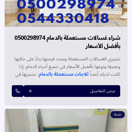
شراء غسالات مستعملة بالدمام 0500298974
بأفضل الأسعار
نشتري الغسالات المستعملة ونحدد قيمتها بناءً على حالتها
وعمرها ونوعها بأفضل الأسعار في جميع أحياء الدمام. إذا
كانت لديك أيضاً
ثلاجات مستعملة بالدمام
، نشتريها في
نفس الزيارة بسداد فوري. اتصل الآن على 0500298974!
عرض التفاصيل
خدمة