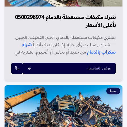
شراء مكيفات مستعملة بالدمام 0500298974
بأعلى الأسعار
نشتري مكيفات مستعملة بالدمام، الخبر، القطيف، الجبيل
— شباك وسبليت وأي حالة. إذا كان لديك أيضاً
شراء
سكراب بالدمام
من حديد أو نحاس أو ألمنيوم، نشتريه في
نفس الزيارة. دفع فوري ونقل مجاني. اتصل الآن على
0500298974!
عرض التفاصيل
خدمة