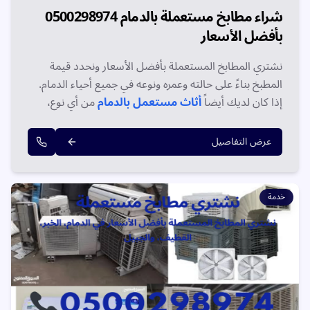
شراء مطابخ مستعملة بالدمام 0500298974
بأفضل الأسعار
نشتري المطابخ المستعملة بأفضل الأسعار ونحدد قيمة
المطبخ بناءً على حالته وعمره ونوعه في جميع أحياء الدمام.
إذا كان لديك أيضاً
أثاث مستعمل بالدمام
من أي نوع،
نشتري الكل في زيارة واحدة مع سداد فوري. اتصل الآن
0500298974.
عرض التفاصيل
خدمة