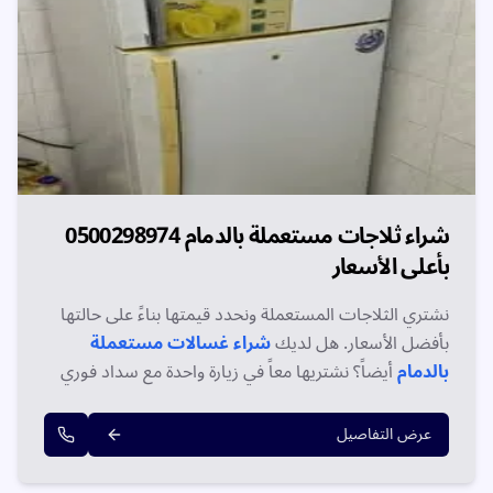
شراء ثلاجات مستعملة بالدمام 0500298974
بأعلى الأسعار
نشتري الثلاجات المستعملة ونحدد قيمتها بناءً على حالتها
بأفضل الأسعار. هل لديك
شراء غسالات مستعملة
بالدمام
أيضاً؟ نشتريها معاً في زيارة واحدة مع سداد فوري
ونقل مجاني. اتصل على 0500298974!
عرض التفاصيل