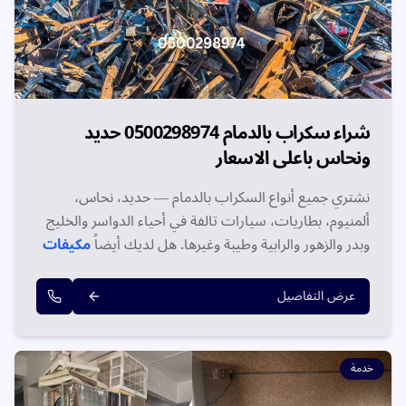
شراء سكراب بالدمام 0500298974 حديد
ونحاس باعلى الاسعار
نشتري جميع أنواع السكراب بالدمام — حديد، نحاس،
ألمنيوم، بطاريات، سيارات تالفة في أحياء الدواسر والخليج
وبدر والزهور والرابية وطيبة وغيرها. هل لديك أيضاً
مكيفات
مستعملة بالدمام
؟ نشتريها معك بأعلى سعر مضمون. نقل
مجاني، دفع فوري. اتصل الآن على 0500298974!
عرض التفاصيل
خدمة